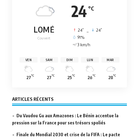
24
°C
LOMÉ
°
°
24
_
24
91%
Couvert
3 km/h
VEN
SAM
DIM
LUN
MAR
°C
°C
°C
°C
°C
27
27
25
26
28
ARTICLES RÉCENTS
Du Vaudou Gu aux Amazones : Le Bénin accentue la
pression sur la France pour ses trésors spoliés
Finale du Mondial 2030 et crise de la FIFA : Le pacte