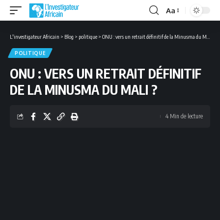
Aa
Font
Resizer
L'investigateur Africain
>
Blog
>
politique
>
ONU : vers un retrait définitif de la Minusma du Mali ?
POLITIQUE
ONU : VERS UN RETRAIT DÉFINITIF
DE LA MINUSMA DU MALI ?
4 Min de lecture