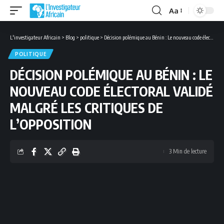
Aa
Font
Resizer
L'investigateur Africain
>
Blog
>
politique
>
Décision polémique au Bénin : Le nouveau code électoral validé malgré les critiques de l’opposition
POLITIQUE
DÉCISION POLÉMIQUE AU BÉNIN : LE
NOUVEAU CODE ÉLECTORAL VALIDÉ
MALGRÉ LES CRITIQUES DE
L’OPPOSITION
3 Min de lecture