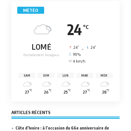
MÉTÉO
24
°C
LOMÉ
°
°
24
_
24
90%
Partiellement Nuageux
4 km/h
SAM
DIM
LUN
MAR
MER
°C
°C
°C
°C
°C
27
26
25
27
28
ARTICLES RÉCENTS
Côte d’Ivoire : à l’occasion du 66e anniversaire de