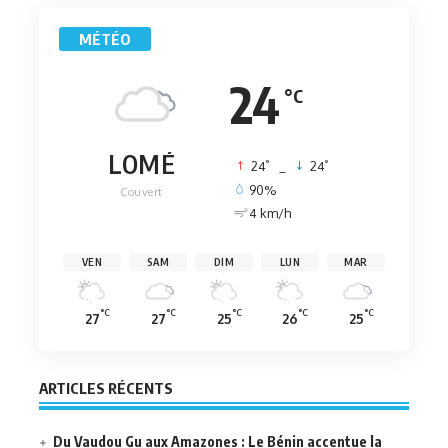
MÉTÉO
24
°C
LOMÉ
°
°
24
_
24
90%
Couvert
4 km/h
VEN
SAM
DIM
LUN
MAR
°C
°C
°C
°C
°C
27
27
25
26
25
ARTICLES RÉCENTS
Du Vaudou Gu aux Amazones : Le Bénin accentue la