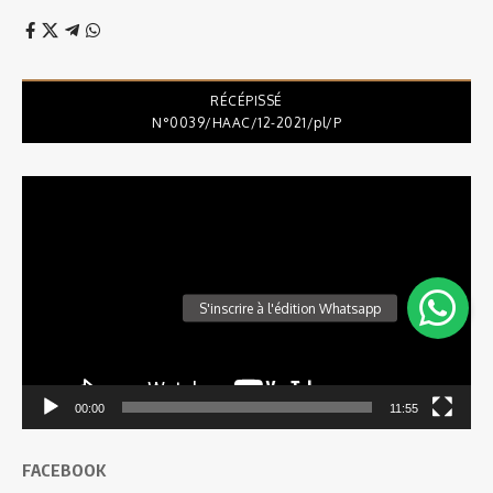
RÉCÉPISSÉ
N°0039/HAAC/12-2021/pl/P
Lecteur
vidéo
00:00
11:55
FACEBOOK