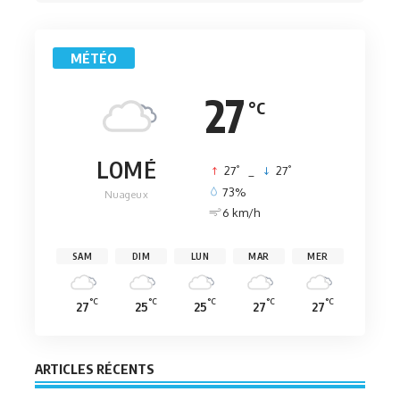
MÉTÉO
27
°C
LOMÉ
°
°
27
_
27
73%
Nuageux
6 km/h
SAM
DIM
LUN
MAR
MER
°C
°C
°C
°C
°C
27
25
25
27
27
ARTICLES RÉCENTS