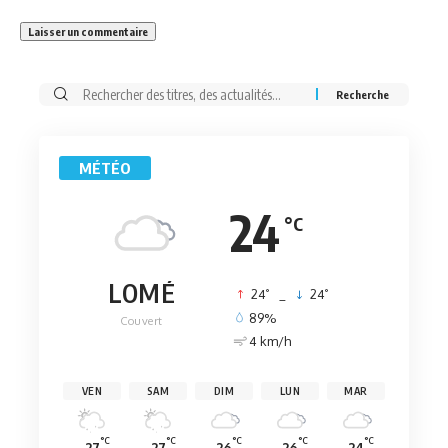
Rechercher:
MÉTÉO
24
°C
LOMÉ
°
°
24
_
24
89%
Couvert
4 km/h
VEN
SAM
DIM
LUN
MAR
°C
°C
°C
°C
°C
27
27
26
26
24