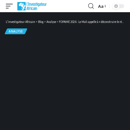
Aa
Font
Resizer
L'investigateur Africain
>
Blog
>
Analyse
>
FOPAME 2026 : Le Mali appelle à « déconstruire le récit occidental » pour libérer l’information africaine
ANALYSE