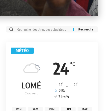
Rechercher:
MÉTÉO
24
°C
LOMÉ
°
°
24
_
24
91%
Couvert
3 km/h
VEN
SAM
DIM
LUN
MAR