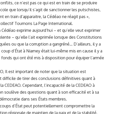
onflits, ce n’est pas ce qui est en train de se produire
ole que lorsqu’il s’agit de sanctionner les putschistes,
 en train d’apparaitre, la Cédéao ne réagit pas »,
ollectif Tournons La Page International.
a Cédéao exprime aujourd’hui – et qu’elle veut exprimer
olente – qu’elle l’ait exprimée lorsque des Constitutions
quées ou que la corruption a gangréné… D’ailleurs, il y a
le coup d’État à Niamey était lui-même mis en cause il y a
fonds qui ont été mis à disposition pour équiper l’armée
, Il est important de noter que la situation est
 difficile de tirer des conclusions définitives quant à
r la CEDEAO. Cependant, l’incapacité de la CEDEAO à
n soulève des questions quant à son efficacité et à sa
 la démocratie dans ses États membres.
 coups d’État peut potentiellement compromettre la
ion régionale de maintien de la paix et de la stabilité.