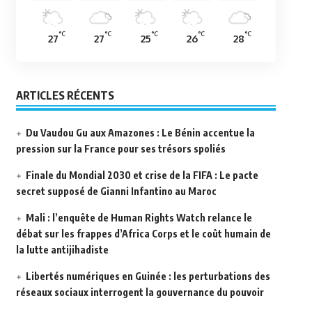
°C
°C
°C
°C
°C
27
27
25
26
28
ARTICLES RÉCENTS
Du Vaudou Gu aux Amazones : Le Bénin accentue la
pression sur la France pour ses trésors spoliés
Finale du Mondial 2030 et crise de la FIFA : Le pacte
secret supposé de Gianni Infantino au Maroc
Mali : l’enquête de Human Rights Watch relance le
débat sur les frappes d’Africa Corps et le coût humain de
la lutte antijihadiste
Libertés numériques en Guinée : les perturbations des
réseaux sociaux interrogent la gouvernance du pouvoir