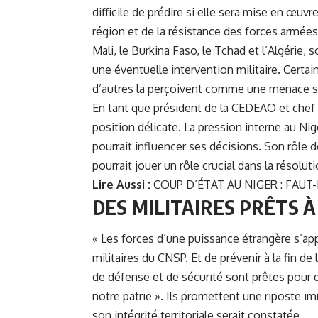
difficile de prédire si elle sera mise en œu
région et de la résistance des forces armées
Mali, le Burkina Faso, le Tchad et l’Algérie, 
une éventuelle intervention militaire. Certai
d’autres la perçoivent comme une menace s
En tant que président de la CEDEAO et chef d
position délicate. La pression interne au Nig
pourrait influencer ses décisions. Son rôle
pourrait jouer un rôle crucial dans la résoluti
Lire Aussi :
COUP D’ÉTAT AU NIGER : FAUT-
DES MILITAIRES PRÊTS 
« Les forces d’une puissance étrangère s’app
militaires du CNSP. Et de prévenir à la fin d
de défense et de sécurité sont prêtes pour dé
notre patrie ». Ils promettent une riposte 
son intégrité territoriale serait constatée.