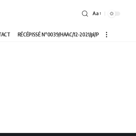
Aa
Font
Resizer
TACT
RÉCÉPISSÉ N°0039/HAAC/12-2021/pl/P