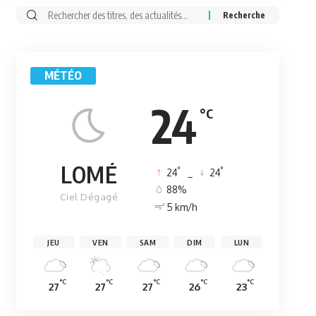
Rechercher:
MÉTÉO
24
°C
LOMÉ
°
°
24
_
24
88%
Ciel Dégagé
5 km/h
JEU
VEN
SAM
DIM
LUN
°C
°C
°C
°C
°C
27
27
27
26
23