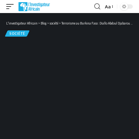
Aa
Font
Resizer
L'investigateur Africain
>
Blog
>
société
>
Terrorisme au Burkina Faso : Diallo Abdoul Djabarou et ses complices éliminés
SOCIÉTÉ