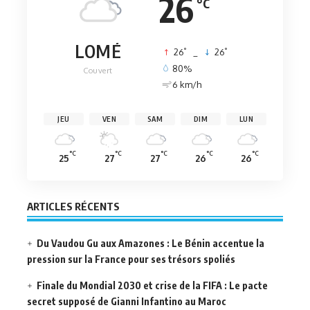
26
°C
LOMÉ
°
°
26
_
26
80%
Couvert
6 km/h
JEU
VEN
SAM
DIM
LUN
°C
°C
°C
°C
°C
25
27
27
26
26
ARTICLES RÉCENTS
Du Vaudou Gu aux Amazones : Le Bénin accentue la
pression sur la France pour ses trésors spoliés
Finale du Mondial 2030 et crise de la FIFA : Le pacte
secret supposé de Gianni Infantino au Maroc