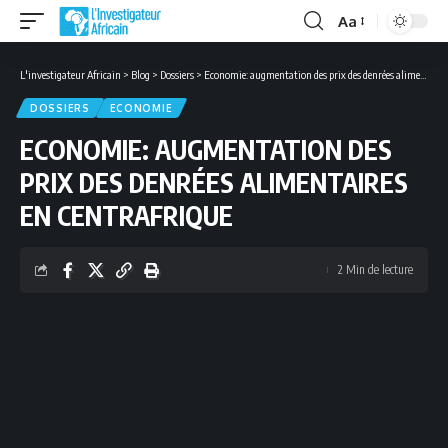
Aa
Font
Resizer
L'investigateur Africain
>
Blog
>
Dossiers
>
Economie: augmentation des prix des denrées alimentaires en Centrafrique
DOSSIERS
ECONOMIE
ECONOMIE: AUGMENTATION DES
PRIX DES DENRÉES ALIMENTAIRES
EN CENTRAFRIQUE
2 Min de lecture