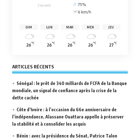
75%
Couvert
6 km/h
DIM
LUN
MAR
MER
JEU
°C
°C
°C
°C
°C
26
26
26
26
27
ARTICLES RÉCENTS
Sénégal : le prêt de 340 milliards de FCFA de la Banque
mondiale, un signal de confiance après la crise de la
dette cachée
Côte d’Ivoire : à l’occasion du 66e anniversaire de
l’indépendance, Alassane Ouattara appelle à préserver
la stabilité et à consolider les acquis
Bénin : avec la présidence du Sénat, Patrice Talon