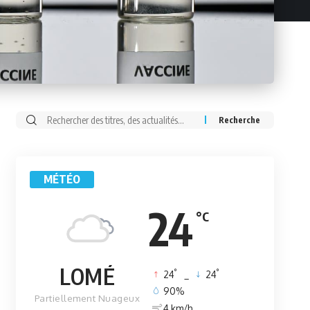
Rechercher:
MÉTÉO
24
°C
LOMÉ
°
°
24
_
24
90%
Partiellement Nuageux
4 km/h