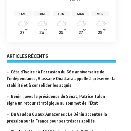
SAM
DIM
LUN
MAR
MER
°C
°C
°C
°C
°C
27
26
25
27
28
ARTICLES RÉCENTS
Côte d’Ivoire : à l’occasion du 66e anniversaire de
l’indépendance, Alassane Ouattara appelle à préserver la
stabilité et à consolider les acquis
Bénin : avec la présidence du Sénat, Patrice Talon
signe un retour stratégique au sommet de l’État
Du Vaudou Gu aux Amazones : Le Bénin accentue la
pression sur la France pour ses trésors spoliés