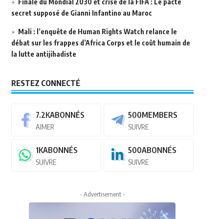
Finale du Mondial 2030 et crise de la FIFA : Le pacte
secret supposé de Gianni Infantino au Maroc
Mali : l’enquête de Human Rights Watch relance le
débat sur les frappes d’Africa Corps et le coût humain de
la lutte antijihadiste
RESTEZ CONNECTÉ
7.2K
ABONNÉS
500
MEMBERS
AIMER
SUIVRE
1K
ABONNÉS
500
ABONNÉS
SUIVRE
SUIVRE
- Advertisement -