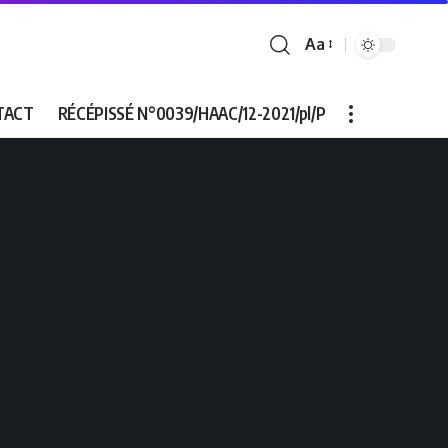
Aa
Font
Resizer
TACT
RÉCÉPISSÉ N°0039/HAAC/12-2021/pl/P