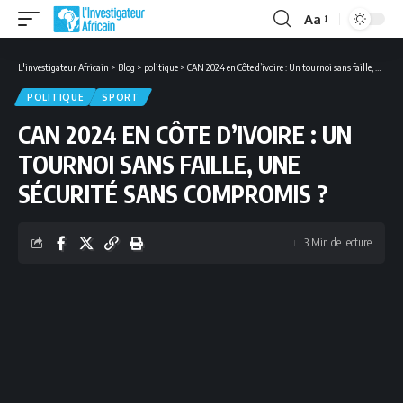
Aa
Font
Resizer
L'investigateur Africain
>
Blog
>
politique
>
CAN 2024 en Côte d’ivoire : Un tournoi sans faille, une sécurité sans compromis ?
POLITIQUE
SPORT
CAN 2024 EN CÔTE D’IVOIRE : UN
TOURNOI SANS FAILLE, UNE
SÉCURITÉ SANS COMPROMIS ?
3 Min de lecture