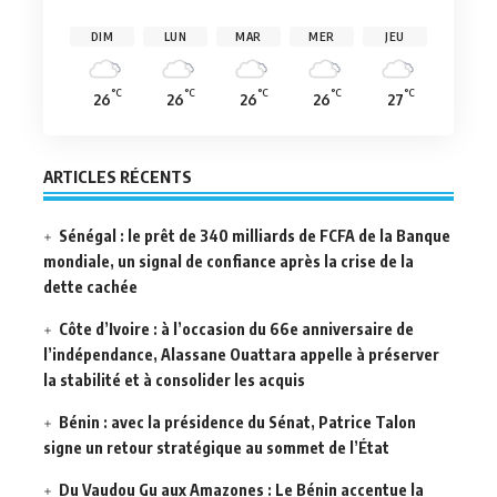
DIM
LUN
MAR
MER
JEU
°C
°C
°C
°C
°C
26
26
26
26
27
ARTICLES RÉCENTS
Sénégal : le prêt de 340 milliards de FCFA de la Banque
mondiale, un signal de confiance après la crise de la
dette cachée
Côte d’Ivoire : à l’occasion du 66e anniversaire de
l’indépendance, Alassane Ouattara appelle à préserver
la stabilité et à consolider les acquis
Bénin : avec la présidence du Sénat, Patrice Talon
signe un retour stratégique au sommet de l’État
Du Vaudou Gu aux Amazones : Le Bénin accentue la