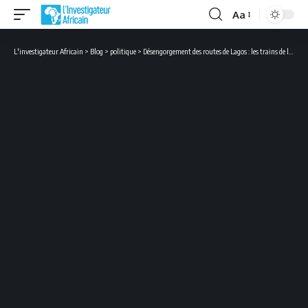
Aa
Font
Resizer
L'investigateur Africain
>
Blog
>
politique
>
Désengorgement des routes de Lagos : les trains de la Blue Line désormais opérationnels