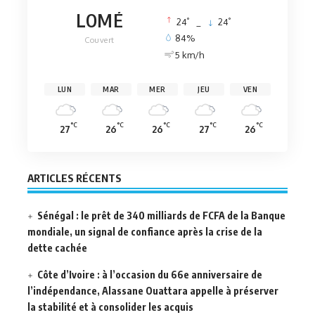
LOMÉ
°
°
24
_
24
84%
Couvert
5 km/h
LUN
MAR
MER
JEU
VEN
°C
°C
°C
°C
°C
27
26
26
27
26
ARTICLES RÉCENTS
Sénégal : le prêt de 340 milliards de FCFA de la Banque
mondiale, un signal de confiance après la crise de la
dette cachée
Côte d’Ivoire : à l’occasion du 66e anniversaire de
l’indépendance, Alassane Ouattara appelle à préserver
la stabilité et à consolider les acquis