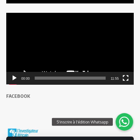
Lecteur
vidéo
00:00
11:55
FACEBOOK