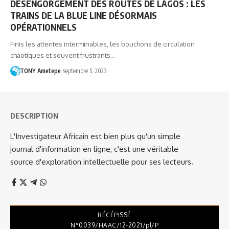
DÉSENGORGEMENT DES ROUTES DE LAGOS : LES
TRAINS DE LA BLUE LINE DÉSORMAIS
OPÉRATIONNELS
Finis les attentes interminables, les bouchons de circulation
chaotiques et souvent frustrants…
TONY Ametepe
septembre 5, 2023
DESCRIPTION
L'Investigateur Africain est bien plus qu'un simple
journal d'information en ligne, c'est une véritable
source d'exploration intellectuelle pour ses lecteurs.
RÉCÉPISSÉ
N°0039/HAAC/12-2021/pl/P