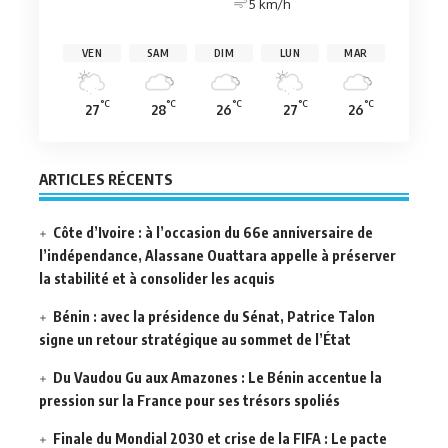
5 km/h
VEN
SAM
DIM
LUN
MAR
°C
°C
°C
°C
°C
27
28
26
27
26
ARTICLES RÉCENTS
Côte d’Ivoire : à l’occasion du 66e anniversaire de
l’indépendance, Alassane Ouattara appelle à préserver
la stabilité et à consolider les acquis
Bénin : avec la présidence du Sénat, Patrice Talon
signe un retour stratégique au sommet de l’État
Du Vaudou Gu aux Amazones : Le Bénin accentue la
pression sur la France pour ses trésors spoliés
Finale du Mondial 2030 et crise de la FIFA : Le pacte