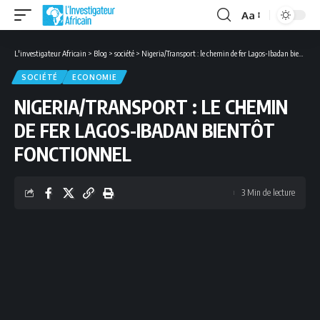
Aa
Font
Resizer
L'investigateur Africain
>
Blog
>
société
>
Nigeria/Transport : le chemin de fer Lagos-Ibadan bientôt fonctionnel
SOCIÉTÉ
ECONOMIE
NIGERIA/TRANSPORT : LE CHEMIN
DE FER LAGOS-IBADAN BIENTÔT
FONCTIONNEL
3 Min de lecture