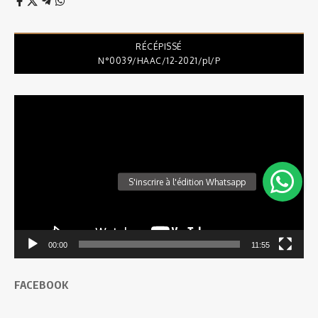
RÉCÉPISSÉ
N°0039/HAAC/12-2021/pl/P
Lecteur
vidéo
00:00
11:55
FACEBOOK