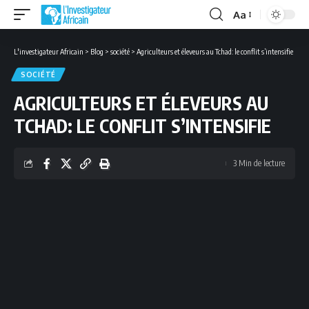
Aa
Font
Resizer
L'investigateur Africain
>
Blog
>
société
>
Agriculteurs et éleveurs au Tchad: le conflit s’intensifie
SOCIÉTÉ
AGRICULTEURS ET ÉLEVEURS AU
TCHAD: LE CONFLIT S’INTENSIFIE
3 Min de lecture