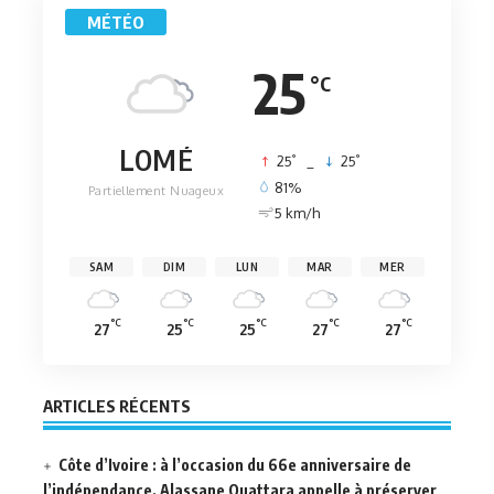
MÉTÉO
25
°C
LOMÉ
°
°
25
_
25
81%
Partiellement Nuageux
5 km/h
SAM
DIM
LUN
MAR
MER
°C
°C
°C
°C
°C
27
25
25
27
27
ARTICLES RÉCENTS
Côte d’Ivoire : à l’occasion du 66e anniversaire de
l’indépendance, Alassane Ouattara appelle à préserver