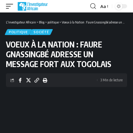
Aa
Font
Resizer
L'investigateur Africain
>
Blog
>
politique
>
Voeux à la Nation : Faure Gnassingbé adresse un message fort aux togolais
POLITIQUE
SOCIÉTÉ
VOEUX À LA NATION : FAURE
GNASSINGBÉ ADRESSE UN
MESSAGE FORT AUX TOGOLAIS
3 Min de lecture