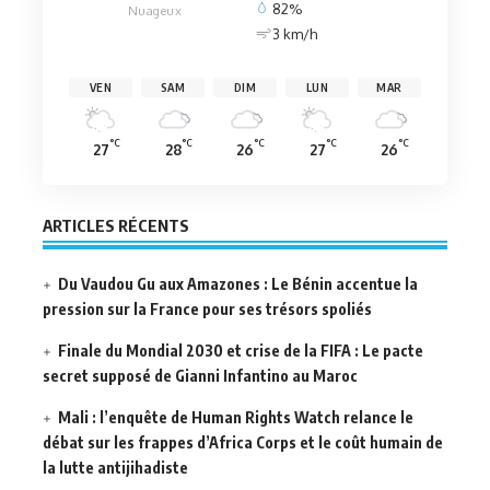
82%
Nuageux
3 km/h
VEN
SAM
DIM
LUN
MAR
°C
°C
°C
°C
°C
27
28
26
27
26
ARTICLES RÉCENTS
Du Vaudou Gu aux Amazones : Le Bénin accentue la
pression sur la France pour ses trésors spoliés
Finale du Mondial 2030 et crise de la FIFA : Le pacte
secret supposé de Gianni Infantino au Maroc
Mali : l’enquête de Human Rights Watch relance le
débat sur les frappes d’Africa Corps et le coût humain de
la lutte antijihadiste