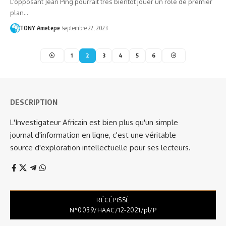
L’opposant Jean Ping pourrait très bientôt jouer un rôle de premier
plan…
TONY Ametepe
septembre 22, 2023
1
2
3
4
5
6
DESCRIPTION
L'Investigateur Africain est bien plus qu'un simple
journal d'information en ligne, c'est une véritable
source d'exploration intellectuelle pour ses lecteurs.
RÉCÉPISSÉ
N°0039/HAAC/12-2021/pl/P