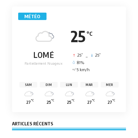
MÉTÉO
25
°C
LOMÉ
°
°
25
_
25
81%
Partiellement Nuageux
5 km/h
SAM
DIM
LUN
MAR
MER
°C
°C
°C
°C
°C
27
25
25
27
27
ARTICLES RÉCENTS