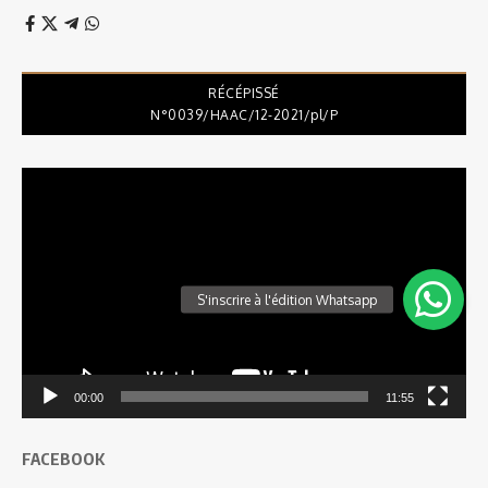
RÉCÉPISSÉ
N°0039/HAAC/12-2021/pl/P
Lecteur
vidéo
00:00
11:55
FACEBOOK