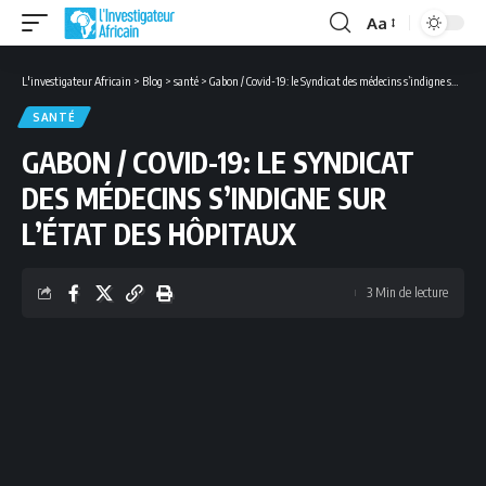
Aa
Font
Resizer
L'investigateur Africain
>
Blog
>
santé
>
Gabon / Covid-19: le Syndicat des médecins s’indigne sur l’état des hôpitaux
SANTÉ
GABON / COVID-19: LE SYNDICAT
DES MÉDECINS S’INDIGNE SUR
L’ÉTAT DES HÔPITAUX
3 Min de lecture