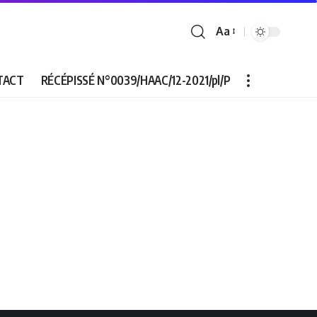
Aa
Font
Resizer
TACT
RÉCÉPISSÉ N°0039/HAAC/12-2021/pl/P