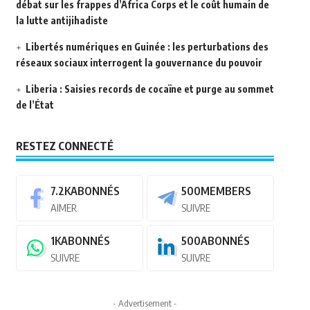
débat sur les frappes d’Africa Corps et le coût humain de
la lutte antijihadiste
Libertés numériques en Guinée : les perturbations des
réseaux sociaux interrogent la gouvernance du pouvoir
Liberia : Saisies records de cocaïne et purge au sommet
de l’État
RESTEZ CONNECTÉ
7.2K
ABONNÉS
500
MEMBERS
AIMER
SUIVRE
1K
ABONNÉS
500
ABONNÉS
SUIVRE
SUIVRE
- Advertisement -