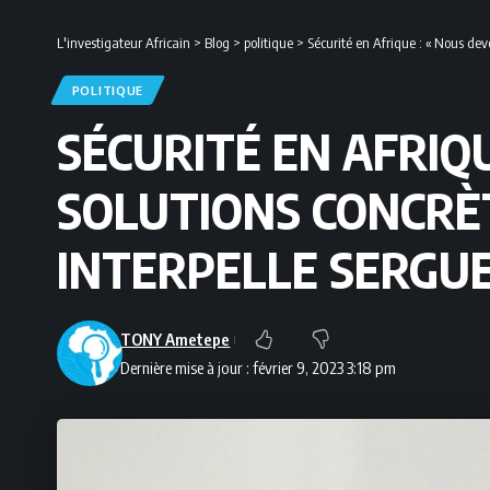
L'investigateur Africain
>
Blog
>
politique
>
Sécurité en Afrique : « Nous devo
POLITIQUE
SÉCURITÉ EN AFRIQ
SOLUTIONS CONCRÈT
INTERPELLE SERGU
TONY Ametepe
Dernière mise à jour : février 9, 2023 3:18 pm