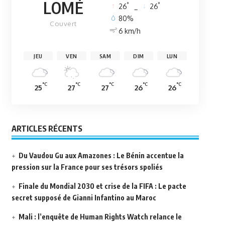
LOMÉ
°
°
26
_
26
80%
Couvert
6 km/h
JEU
VEN
SAM
DIM
LUN
°C
°C
°C
°C
°C
25
27
27
26
26
ARTICLES RÉCENTS
Du Vaudou Gu aux Amazones : Le Bénin accentue la
pression sur la France pour ses trésors spoliés
Finale du Mondial 2030 et crise de la FIFA : Le pacte
secret supposé de Gianni Infantino au Maroc
Mali : l’enquête de Human Rights Watch relance le