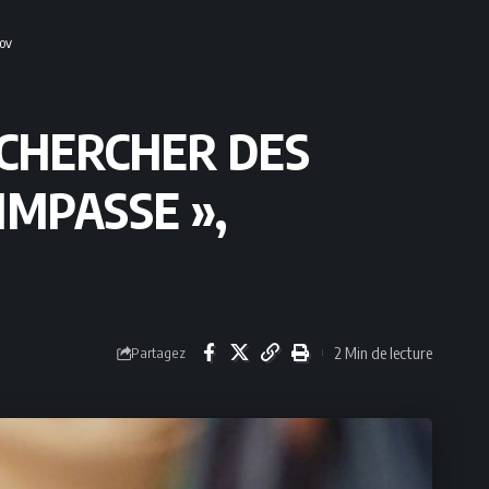
rov
ECHERCHER DES
IMPASSE »,
2 Min de lecture
Partagez