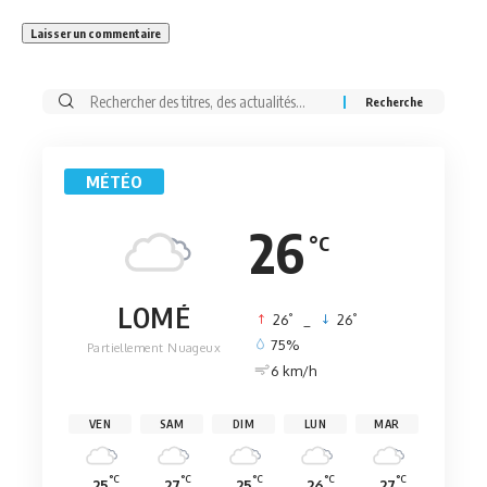
Rechercher:
MÉTÉO
26
°C
LOMÉ
°
°
26
_
26
75%
Partiellement Nuageux
6 km/h
VEN
SAM
DIM
LUN
MAR
°C
°C
°C
°C
°C
25
27
25
26
27