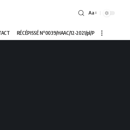
Aa
Font
Resizer
TACT
RÉCÉPISSÉ N°0039/HAAC/12-2021/pl/P