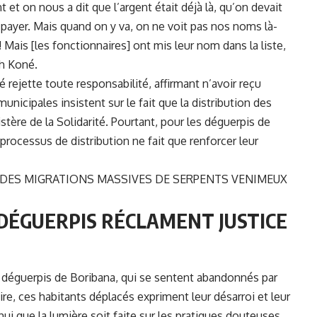
t on nous a dit que l’argent était déjà là, qu’on devait
us payer. Mais quand on y va, on ne voit pas nos noms là-
 Mais [les fonctionnaires] ont mis leur nom dans la liste,
h Koné.
 rejette toute responsabilité, affirmant n’avoir reçu
nicipales insistent sur le fait que la distribution des
ère de la Solidarité. Pourtant, pour les déguerpis de
processus de distribution ne fait que renforcer leur
 DES MIGRATIONS MASSIVES DE SERPENTS VENIMEUX
 DÉGUERPIS RÉCLAMENT JUSTICE
es déguerpis de Boribana, qui se sentent abandonnés par
re, ces habitants déplacés expriment leur désarroi et leur
hui que la lumière soit faite sur les pratiques douteuses