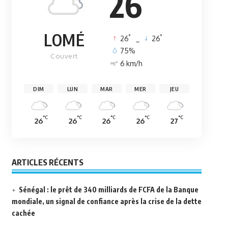
26
LOMÉ
°
°
26
_
26
75%
Couvert
6 km/h
DIM
LUN
MAR
MER
JEU
°C
°C
°C
°C
°C
26
26
26
26
27
ARTICLES RÉCENTS
Sénégal : le prêt de 340 milliards de FCFA de la Banque
mondiale, un signal de confiance après la crise de la dette
cachée