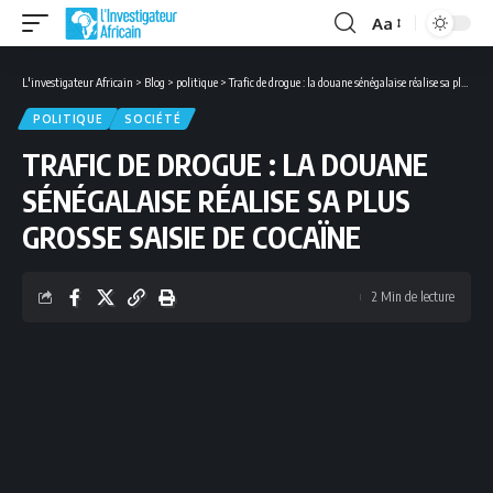
Aa
Font
Resizer
L'investigateur Africain
>
Blog
>
politique
>
Trafic de drogue : la douane sénégalaise réalise sa plus grosse saisie de cocaïne
POLITIQUE
SOCIÉTÉ
TRAFIC DE DROGUE : LA DOUANE
SÉNÉGALAISE RÉALISE SA PLUS
GROSSE SAISIE DE COCAÏNE
2 Min de lecture