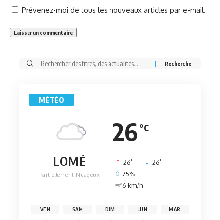
Prévenez-moi de tous les nouveaux articles par e-mail.
Rechercher:
MÉTÉO
26
°C
LOMÉ
°
°
26
_
26
75%
Partiellement Nuageux
6 km/h
VEN
SAM
DIM
LUN
MAR