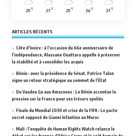
°C
°C
°C
°C
°C
25
27
25
26
27
ARTICLES RÉCENTS
Côte d’Ivoire : à l’occasion du 66e anniversaire de
l’indépendance, Alassane Ouattara appelle à préserver
la stabilité et à consolider les acquis
Bénin : avec la présidence du Sénat, Patrice Talon
signe un retour stratégique au sommet de l’État
Du Vaudou Gu aux Amazones : Le Bénin accentue la
pression sur la France pour ses trésors spoliés
Finale du Mondial 2030 et crise de la FIFA : Le pacte
secret supposé de Gianni Infantino au Maroc
Mali : l’enquête de Human Rights Watch relance le
débat sur les frappes d’Africa Corps et le coût humain de