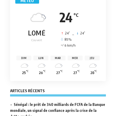
MÉTÉO
24
°C
LOMÉ
°
°
24
_
24
85%
Couvert
6 km/h
DIM
LUN
MAR
MER
JEU
°C
°C
°C
°C
°C
25
26
27
27
28
ARTICLES RÉCENTS
Sénégal : le prêt de 340 milliards de FCFA de la Banque
mondiale, un signal de confiance après la crise de la