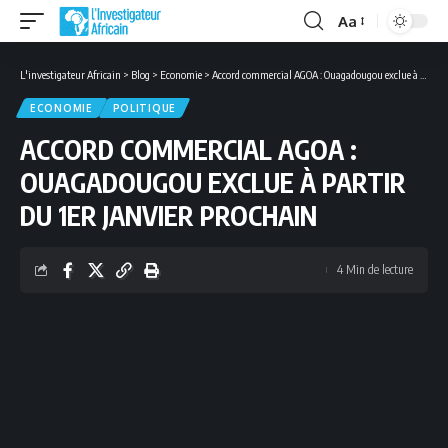
Aa
Font
Resizer
L'investigateur Africain
>
Blog
>
Economie
>
Accord commercial AGOA : Ouagadougou exclue à partir du 1er janvier prochain
ECONOMIE
POLITIQUE
ACCORD COMMERCIAL AGOA :
OUAGADOUGOU EXCLUE À PARTIR
DU 1ER JANVIER PROCHAIN
4 Min de lecture