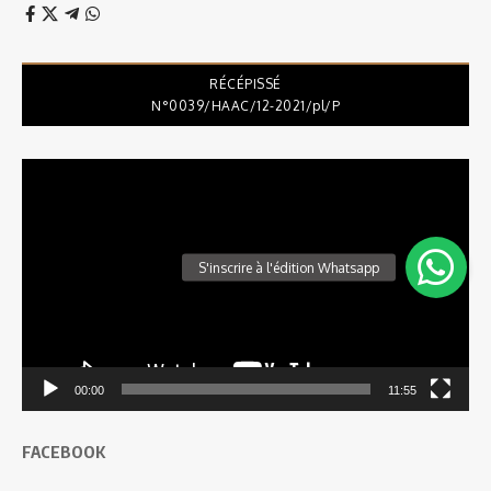
RÉCÉPISSÉ
N°0039/HAAC/12-2021/pl/P
Lecteur
vidéo
00:00
11:55
FACEBOOK