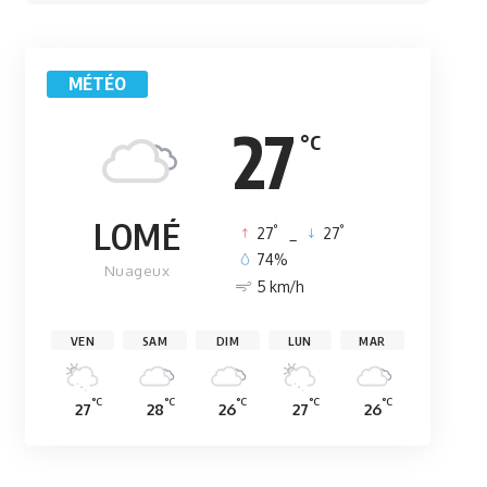
MÉTÉO
27
°C
LOMÉ
°
°
27
_
27
74%
Nuageux
5 km/h
VEN
SAM
DIM
LUN
MAR
°C
°C
°C
°C
°C
27
28
26
27
26