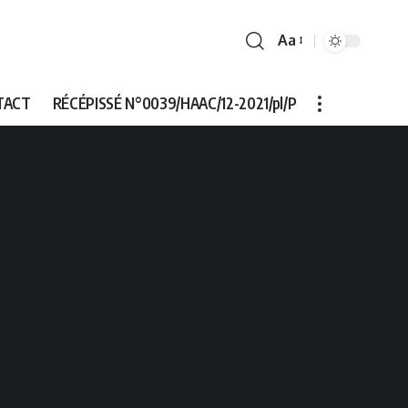
Aa
Font
Resizer
TACT
RÉCÉPISSÉ N°0039/HAAC/12-2021/pl/P