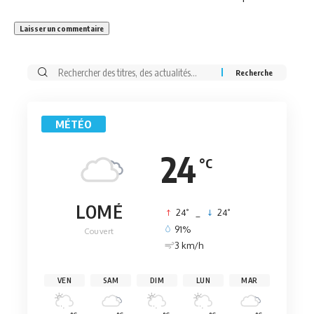
Rechercher:
MÉTÉO
24
°C
LOMÉ
°
°
24
_
24
91%
Couvert
3 km/h
VEN
SAM
DIM
LUN
MAR