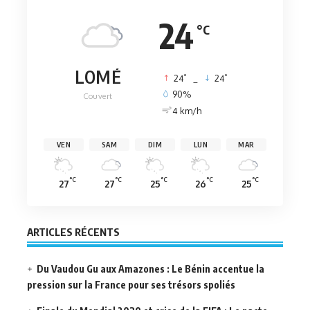
24
°C
LOMÉ
°
°
24
_
24
90%
Couvert
4 km/h
VEN
SAM
DIM
LUN
MAR
°C
°C
°C
°C
°C
27
27
25
26
25
ARTICLES RÉCENTS
Du Vaudou Gu aux Amazones : Le Bénin accentue la
pression sur la France pour ses trésors spoliés