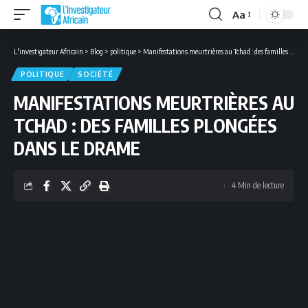
Aa
Font
Resizer
L'investigateur Africain
>
Blog
>
politique
>
Manifestations meurtrières au Tchad : des familles plongées dans le drame
POLITIQUE
SOCIÉTÉ
MANIFESTATIONS MEURTRIÈRES AU
TCHAD : DES FAMILLES PLONGÉES
DANS LE DRAME
4 Min de lecture