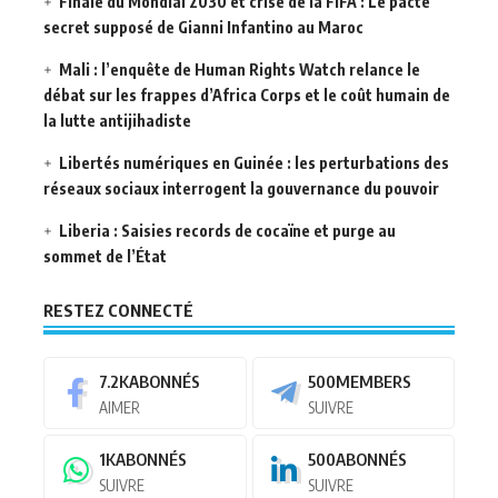
Finale du Mondial 2030 et crise de la FIFA : Le pacte
secret supposé de Gianni Infantino au Maroc
Mali : l’enquête de Human Rights Watch relance le
débat sur les frappes d’Africa Corps et le coût humain de
la lutte antijihadiste
Libertés numériques en Guinée : les perturbations des
réseaux sociaux interrogent la gouvernance du pouvoir
Liberia : Saisies records de cocaïne et purge au
sommet de l’État
RESTEZ CONNECTÉ
7.2K
ABONNÉS
500
MEMBERS
AIMER
SUIVRE
1K
ABONNÉS
500
ABONNÉS
SUIVRE
SUIVRE