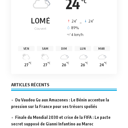
24
°C
LOMÉ
°
°
24
_
24
89%
Couvert
4 km/h
VEN
SAM
DIM
LUN
MAR
°C
°C
°C
°C
°C
27
27
26
26
24
ARTICLES RÉCENTS
Du Vaudou Gu aux Amazones : Le Bénin accentue la
pression sur la France pour ses trésors spoliés
Finale du Mondial 2030 et crise de la FIFA : Le pacte
secret supposé de Gianni Infantino au Maroc