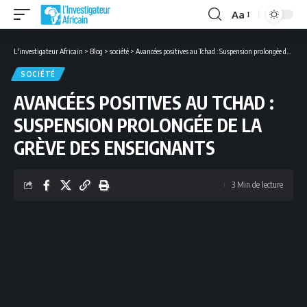
Aa
Font
Resizer
L'investigateur Africain
>
Blog
>
société
>
Avancées positives au Tchad : Suspension prolongée de la grève des enseignants
SOCIÉTÉ
AVANCÉES POSITIVES AU TCHAD :
SUSPENSION PROLONGÉE DE LA
GRÈVE DES ENSEIGNANTS
3 Min de lecture