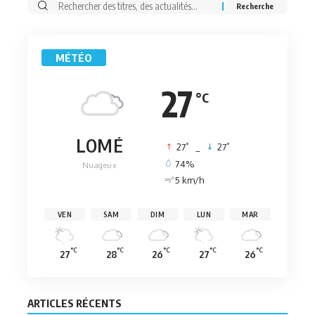
Rechercher:
MÉTÉO
27
°C
LOMÉ
°
°
27
_
27
74%
Nuageux
5 km/h
VEN
SAM
DIM
LUN
MAR
°C
°C
°C
°C
°C
27
28
26
27
26
ARTICLES RÉCENTS