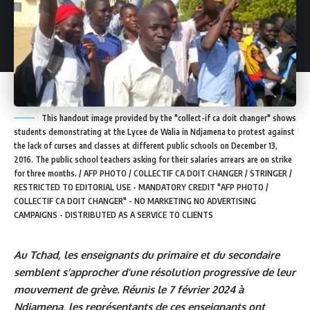
This handout image provided by the "collect-if ca doit changer" shows
students demonstrating at the Lycee de Walia in Ndjamena to protest against
the lack of curses and classes at different public schools on December 13,
2016. The public school teachers asking for their salaries arrears are on strike
for three months. / AFP PHOTO / COLLECTIF CA DOIT CHANGER / STRINGER /
RESTRICTED TO EDITORIAL USE - MANDATORY CREDIT "AFP PHOTO /
COLLECTIF CA DOIT CHANGER" - NO MARKETING NO ADVERTISING
CAMPAIGNS - DISTRIBUTED AS A SERVICE TO CLIENTS
Au Tchad, les enseignants du primaire et du secondaire
semblent s’approcher d’une résolution progressive de leur
mouvement de grève. Réunis le 7 février 2024 à
Ndjamena, les représentants de ces enseignants ont