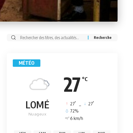
Rechercher:
MÉTÉO
27
°C
LOMÉ
°
°
27
_
27
72%
Nuageux
6 km/h