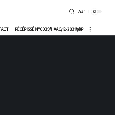
Aa
Font
Resizer
TACT
RÉCÉPISSÉ N°0039/HAAC/12-2021/pl/P