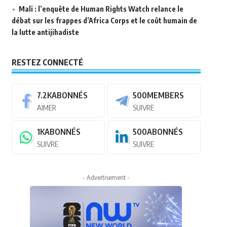
Mali : l’enquête de Human Rights Watch relance le
débat sur les frappes d’Africa Corps et le coût humain de
la lutte antijihadiste
RESTEZ CONNECTÉ
7.2K
ABONNÉS
500
MEMBERS
AIMER
SUIVRE
1K
ABONNÉS
500
ABONNÉS
SUIVRE
SUIVRE
- Advertisement -