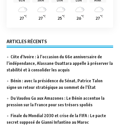
VEN
SAM
DIM
LUN
MAR
°C
°C
°C
°C
°C
27
27
25
26
27
ARTICLES RÉCENTS
Côte d’Ivoire : à l’occasion du 66e anniversaire de
l’indépendance, Alassane Ouattara appelle à préserver la
stabilité et à consolider les acquis
Bénin : avec la présidence du Sénat, Patrice Talon
signe un retour stratégique au sommet de l’État
Du Vaudou Gu aux Amazones : Le Bénin accentue la
pression sur la France pour ses trésors spoliés
Finale du Mondial 2030 et crise de la FIFA : Le pacte
secret supposé de Gianni Infantino au Maroc