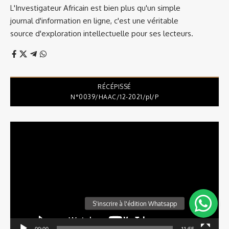
YOU MIGHT ALSO LIKE
SUPPORTERS CONDAMNÉS : UN TEST
POUR LES RELATIONS DAKAR–RABAT
avril 20, 2026
COUPE DU MONDE 2026 : LA FIFA
AUGMENTE SA CONTRIBUTION
FINANCIÈRE, L’AFRIQUE EN TIRE PROFIT
avril 30, 2026
DÉBUTS EXPLOSIFS POUR LE BURKINA
FASO ET LE MALI CE MARDI À LA CAN 2023
janvier 16, 2024
CRISE DES TICKETS À LA CAN 2023 : VOICI
LA RÉPONSE MUSCLÉE DU
GOUVERNEMENT IVOIRIEN