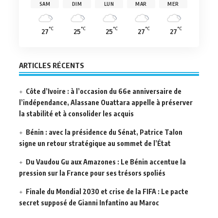
SAM
DIM
LUN
MAR
MER
°C
°C
°C
°C
°C
27
25
25
27
27
ARTICLES RÉCENTS
Côte d’Ivoire : à l’occasion du 66e anniversaire de
l’indépendance, Alassane Ouattara appelle à préserver
la stabilité et à consolider les acquis
Bénin : avec la présidence du Sénat, Patrice Talon
signe un retour stratégique au sommet de l’État
Du Vaudou Gu aux Amazones : Le Bénin accentue la
pression sur la France pour ses trésors spoliés
Finale du Mondial 2030 et crise de la FIFA : Le pacte
secret supposé de Gianni Infantino au Maroc