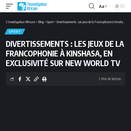
Aa
Font
Resizer
L'investigateur Africain
>
Blog
>
Sport
>
Divertissements : Les jeux de la Francophonie à Kinshasa, en exclusivité sur New World TV
SPORT
DIVERTISSEMENTS : LES JEUX DE LA
FRANCOPHONIE À KINSHASA, EN
EXCLUSIVITÉ SUR NEW WORLD TV
2 Min de lecture