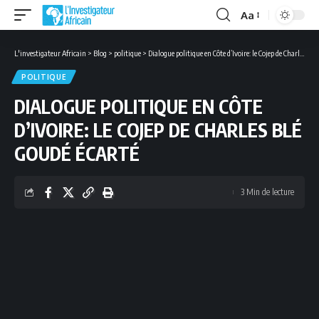
Aa
Font
Resizer
L'investigateur Africain
>
Blog
>
politique
>
Dialogue politique en Côte d’Ivoire: le Cojep de Charles Blé Goudé écarté
POLITIQUE
DIALOGUE POLITIQUE EN CÔTE
D’IVOIRE: LE COJEP DE CHARLES BLÉ
GOUDÉ ÉCARTÉ
3 Min de lecture