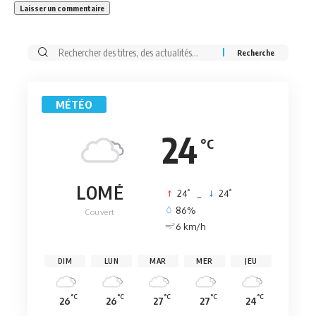
Rechercher:
MÉTÉO
24
°C
LOMÉ
°
°
24
_
24
86%
Couvert
6 km/h
DIM
LUN
MAR
MER
JEU
°C
°C
°C
°C
°C
26
26
27
27
24