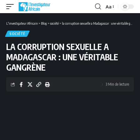
Aa
Font
Resizer
L'investigateur Africain
>
Blog
>
société
>
la corruption sexuelle a Madagascar : une véritable gangrène
SOCIÉTÉ
LA CORRUPTION SEXUELLE A
MADAGASCAR : UNE VÉRITABLE
GANGRÈNE
3 Min de lecture