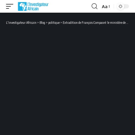
Aa
Font
Resizer
L'investigateur Africain
>
Blog
>
politique
>
Extradition de François Compaoré: le ministère de la Justice burkinabè se défend