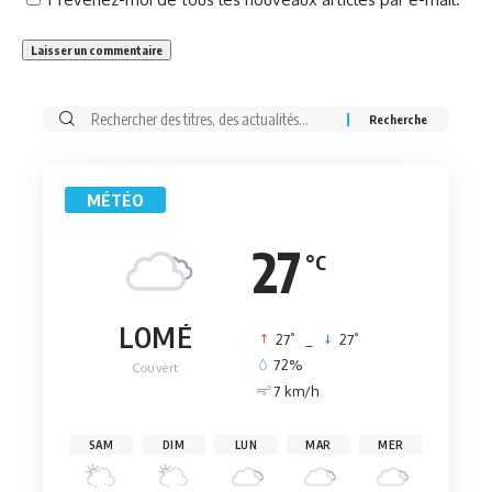
Rechercher:
MÉTÉO
27
°C
LOMÉ
°
°
27
_
27
72%
Couvert
7 km/h
SAM
DIM
LUN
MAR
MER