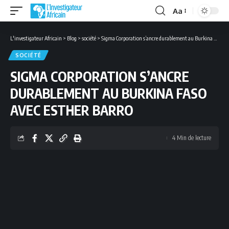
Aa
Font
Resizer
L'investigateur Africain
>
Blog
>
société
>
Sigma Corporation s’ancre durablement au Burkina Faso avec Esther Barro
SOCIÉTÉ
SIGMA CORPORATION S’ANCRE
DURABLEMENT AU BURKINA FASO
AVEC ESTHER BARRO
4 Min de lecture