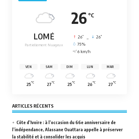
26
°C
LOMÉ
°
°
26
_
26
75%
Partiellement Nuageux
6 km/h
VEN
SAM
DIM
LUN
MAR
°C
°C
°C
°C
°C
25
27
25
26
27
ARTICLES RÉCENTS
Côte d’Ivoire : à l’occasion du 66e anniversaire de
l’indépendance, Alassane Ouattara appelle à préserver
la stabilité et à consolider les acquis