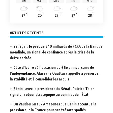
LUN
MAR
MER
JEU
VEN
°C
°C
°C
°C
°C
27
26
27
27
28
ARTICLES RÉCENTS
Sénégal : le prêt de 340 milliards de FCFA de la Banque
mondiale, un signal de confiance après la crise de la
dette cachée
Côte d’Ivoire : à l’occasion du 66e anniversaire de
l’indépendance, Alassane Ouattara appelle à préserver
la stabilité et à consolider les acquis
Bénin : avec la présidence du Sénat, Patrice Talon
signe un retour stratégique au sommet de l’État
Du Vaudou Gu aux Amazones : Le Bénin accentue la
pression sur la France pour ses trésors spoliés