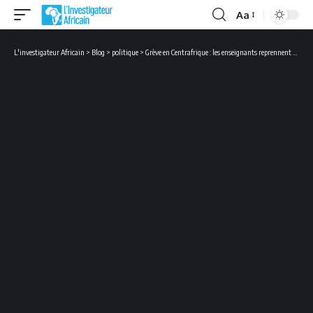
Aa
Font
Resizer
L'investigateur Africain
>
Blog
>
politique
>
Grève en Centrafrique : les enseignants reprennent ce lundi 20 mars