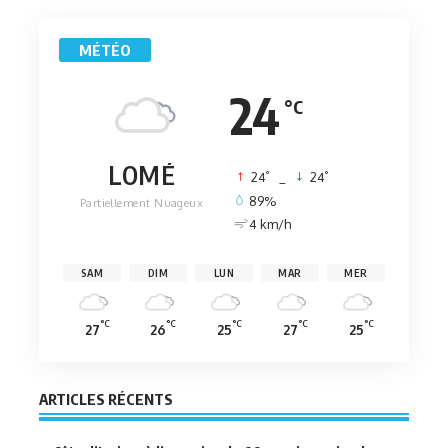
MÉTÉO
24
°C
LOMÉ
°
°
24
_
24
89%
Partiellement Nuageux
4 km/h
SAM
DIM
LUN
MAR
MER
°C
°C
°C
°C
°C
27
26
25
27
25
ARTICLES RÉCENTS