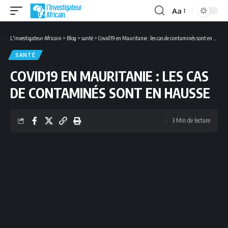
Aa
Font
Resizer
L'investigateur Africain
>
Blog
>
santé
>
Covid19 en Mauritanie : les cas de contaminés sont en hausse
SANTÉ
COVID19 EN MAURITANIE : LES CAS
DE CONTAMINÉS SONT EN HAUSSE
3 Min de lecture