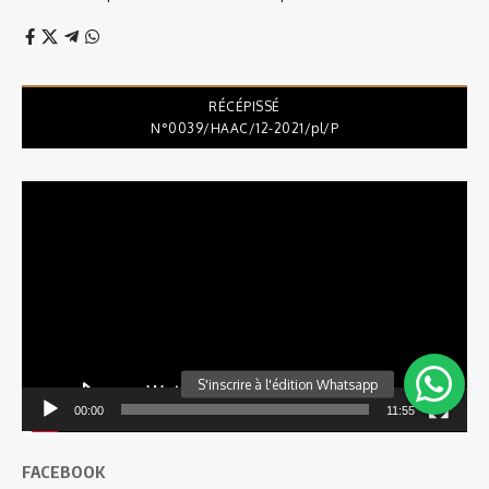
RÉCÉPISSÉ
N°0039/HAAC/12-2021/pl/P
Lecteur
vidéo
00:00
11:55
FACEBOOK