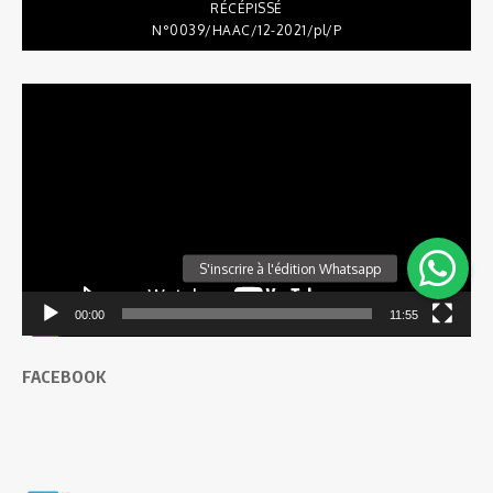
RÉCÉPISSÉ
N°0039/HAAC/12-2021/pl/P
Lecteur
vidéo
00:00
11:55
FACEBOOK