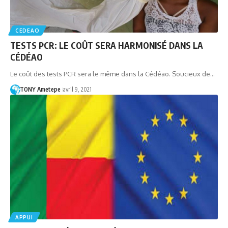
CEDEAO
TESTS PCR: LE COÛT SERA HARMONISÉ DANS LA
CÉDÉAO
Le coût des tests PCR sera le même dans la Cédéao. Soucieux de…
TONY Ametepe
avril 9, 2021
APPUI