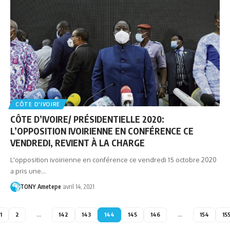
CÔTE D'IVOIRE
CÔTE D’IVOIRE/ PRÉSIDENTIELLE 2020:
L’OPPOSITION IVOIRIENNE EN CONFÉRENCE CE
VENDREDI, REVIENT À LA CHARGE
L'opposition ivoirienne en conférence ce vendredi 15 octobre 2020
a pris une…
TONY Ametepe
avril 14, 2021
1
2
…
142
143
144
145
146
…
154
15