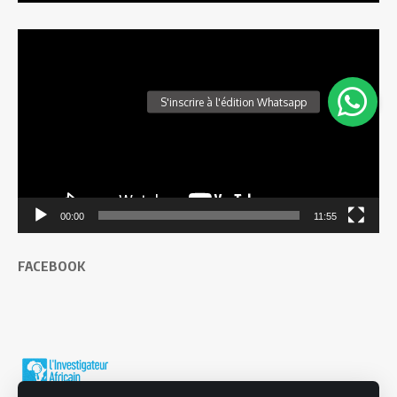
Lecteur
vidéo
00:00
11:55
FACEBOOK