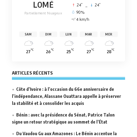
LOMÉ
°
°
24
_
24
90%
Partiellement Nuageux
4 km/h
SAM
DIM
LUN
MAR
MER
°C
°C
°C
°C
°C
27
26
25
27
28
ARTICLES RÉCENTS
Côte d’Ivoire : à l’occasion du 66e anniversaire de
l’indépendance, Alassane Ouattara appelle à préserver
la stabilité et à consolider les acquis
Bénin : avec la présidence du Sénat, Patrice Talon
signe un retour stratégique au sommet de l’État
Du Vaudou Gu aux Amazones : Le Bénin accentue la