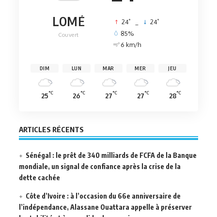
LOMÉ
°
°
24
_
24
85%
Couvert
6 km/h
DIM
LUN
MAR
MER
JEU
°C
°C
°C
°C
°C
25
26
27
27
28
ARTICLES RÉCENTS
Sénégal : le prêt de 340 milliards de FCFA de la Banque
mondiale, un signal de confiance après la crise de la
dette cachée
Côte d’Ivoire : à l’occasion du 66e anniversaire de
l’indépendance, Alassane Ouattara appelle à préserver