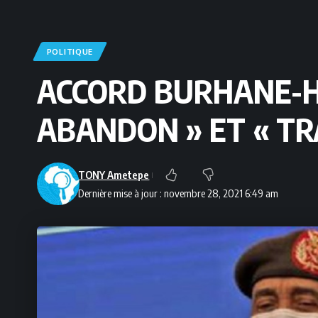
POLITIQUE
ACCORD BURHANE-H
ABANDON » ET « TR
TONY Ametepe
Dernière mise à jour : novembre 28, 2021 6:49 am