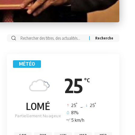
Rechercher:
MÉTÉO
25
°C
LOMÉ
°
°
25
_
25
81%
Partiellement Nuageux
5 km/h