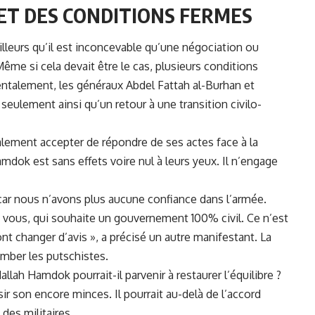
ET DES CONDITIONS FERMES
lleurs qu’il est inconcevable qu’une négociation ou
Même si cela devait être le cas, plusieurs conditions
ntalement, les généraux Abdel Fattah al-Burhan et
seulement ainsi qu’un retour à une transition civilo-
alement accepter de répondre de ses actes face à la
mdok est sans effets voire nul à leurs yeux. Il n’engage
ar nous n’avons plus aucune confiance dans l’armée.
t vous, qui souhaite un gouvernement 100% civil. Ce n’est
t changer d’avis », a précisé un autre manifestant. La
omber les putschistes.
lah Hamdok pourrait-il parvenir à restaurer l’équilibre ?
ir son encore minces. Il pourrait au-delà de l’accord
des militaires.