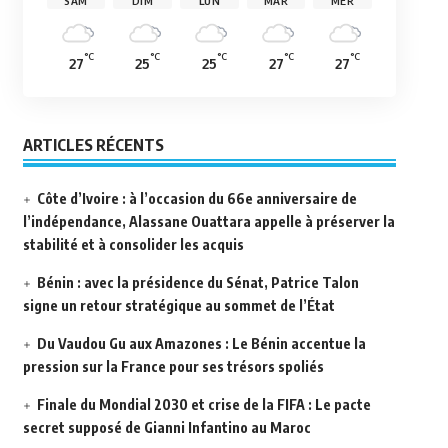
SAM
DIM
LUN
MAR
MER
°C
°C
°C
°C
°C
27
25
25
27
27
ARTICLES RÉCENTS
Côte d’Ivoire : à l’occasion du 66e anniversaire de
l’indépendance, Alassane Ouattara appelle à préserver la
stabilité et à consolider les acquis
Bénin : avec la présidence du Sénat, Patrice Talon
signe un retour stratégique au sommet de l’État
Du Vaudou Gu aux Amazones : Le Bénin accentue la
pression sur la France pour ses trésors spoliés
Finale du Mondial 2030 et crise de la FIFA : Le pacte
secret supposé de Gianni Infantino au Maroc