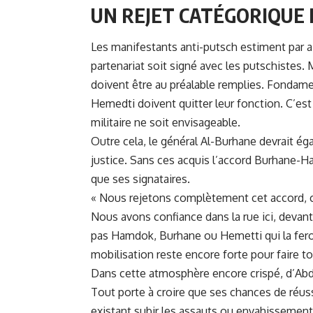
UN REJET CATÉGORIQUE 
Les manifestants anti-putsch estiment par ai
partenariat soit signé avec les putschistes. 
doivent être au préalable remplies. Fondame
Hemedti doivent quitter leur fonction. C’est 
militaire ne soit envisageable.
Outre cela, le général Al-Burhane devrait ég
justice. Sans ces acquis l’accord Burhane-Ha
que ses signataires.
« Nous rejetons complètement cet accord, c
Nous avons confiance dans la rue ici, devan
pas Hamdok, Burhane ou Hemetti qui la feron
mobilisation reste encore forte pour faire t
Dans cette atmosphère encore crispé, d’Abdal
Tout porte à croire que ses chances de réuss
existant subir les assauts ou envahissement 