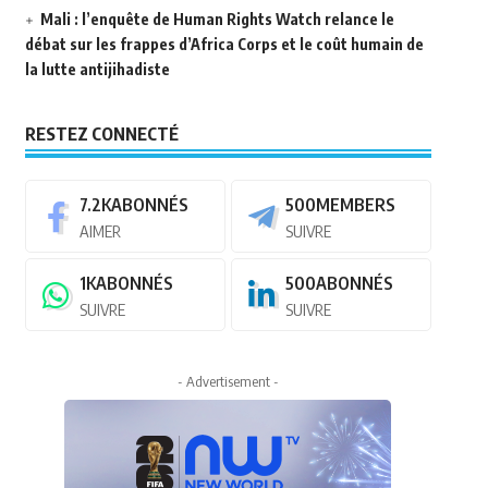
Mali : l’enquête de Human Rights Watch relance le
débat sur les frappes d’Africa Corps et le coût humain de
la lutte antijihadiste
RESTEZ CONNECTÉ
7.2K
ABONNÉS
500
MEMBERS
AIMER
SUIVRE
1K
ABONNÉS
500
ABONNÉS
SUIVRE
SUIVRE
- Advertisement -