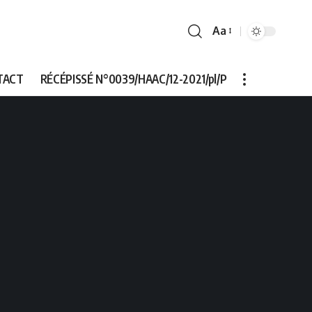
Aa
Font
Resizer
TACT
RÉCÉPISSÉ N°0039/HAAC/12-2021/pl/P