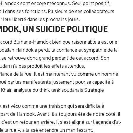
e-Hamdok sont encore méconnus. Seul point positif,
li dans ses fonctions. Plusieurs de ses collaborateurs
leur liberté dans les prochains jours.
OK, UN SUICIDE POLITIQUE
’accord Burhane-Hamdok bien que raisonnable a est une
, Abdallah Hamdok a perdu la confiance et sympathie de la
 Il se retrouve donc grand perdant de cet accord. Son
udan n’a pas produit les effets attendus.
confiance de la rue. Il est maintenant vu comme un homme
loué par les manifestants justement pour sa capacité à
 Khair, analyste du think tank soudanais Strategie
 est vécu comme une trahison qui sera difficile à
 part de Hamdok. Avant, il a toujours été de notre côté, il
’est un retour en arrière. Il s’est aligné sur l’agenda d’al-
de la rue », a laissé entendre un manifestant.