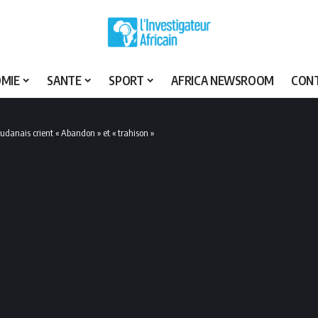
MIE
SANTE
SPORT
AFRICA NEWSROOM
CON
danais crient « Abandon » et « trahison »