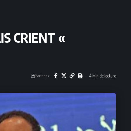
S CRIENT «
4 Min de lecture
Partagez