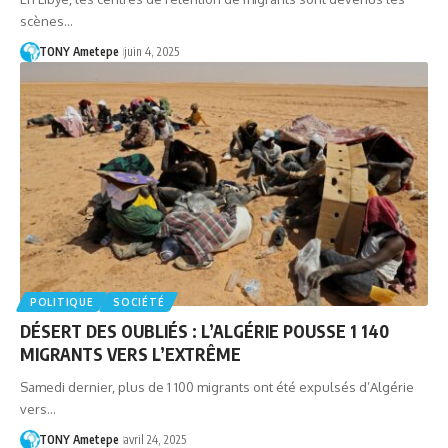
scènes…
TONY Ametepe
juin 4, 2025
POLITIQUE
SOCIÉTÉ
DÉSERT DES OUBLIÉS : L’ALGÉRIE POUSSE 1 140
MIGRANTS VERS L’EXTRÊME
Samedi dernier, plus de 1 100 migrants ont été expulsés d’Algérie
vers…
TONY Ametepe
avril 24, 2025