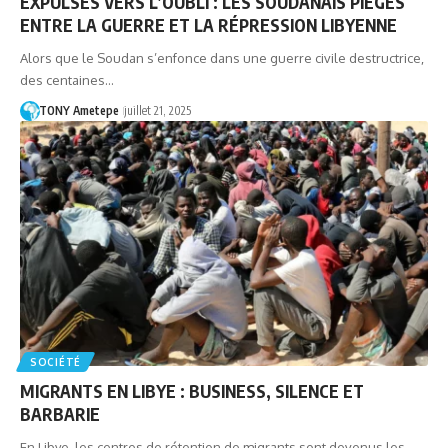
EXPULSÉS VERS L’OUBLI : LES SOUDANAIS PIÉGÉS
ENTRE LA GUERRE ET LA RÉPRESSION LIBYENNE
Alors que le Soudan s’enfonce dans une guerre civile destructrice,
des centaines…
TONY Ametepe
juillet 21, 2025
SOCIÉTÉ
MIGRANTS EN LIBYE : BUSINESS, SILENCE ET
BARBARIE
En Libye, les centres de rétention de migrants sont devenus les