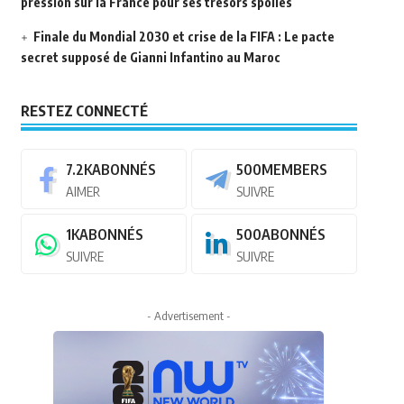
pression sur la France pour ses trésors spoliés
Finale du Mondial 2030 et crise de la FIFA : Le pacte
secret supposé de Gianni Infantino au Maroc
RESTEZ CONNECTÉ
7.2K
ABONNÉS
500
MEMBERS
AIMER
SUIVRE
1K
ABONNÉS
500
ABONNÉS
SUIVRE
SUIVRE
- Advertisement -