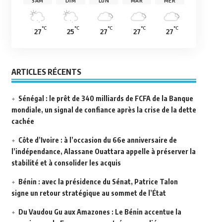
SAM
DIM
LUN
MAR
MER
°C
°C
°C
°C
°C
27
25
27
27
27
ARTICLES RÉCENTS
Sénégal : le prêt de 340 milliards de FCFA de la Banque
mondiale, un signal de confiance après la crise de la dette
cachée
Côte d’Ivoire : à l’occasion du 66e anniversaire de
l’indépendance, Alassane Ouattara appelle à préserver la
stabilité et à consolider les acquis
Bénin : avec la présidence du Sénat, Patrice Talon
signe un retour stratégique au sommet de l’État
Du Vaudou Gu aux Amazones : Le Bénin accentue la