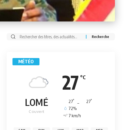
Rechercher:
MÉTÉO
27
°C
LOMÉ
°
°
27
_
27
72%
Couvert
7 km/h