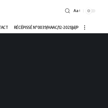
Aa
Font
Resizer
TACT
RÉCÉPISSÉ N°0039/HAAC/12-2021/pl/P