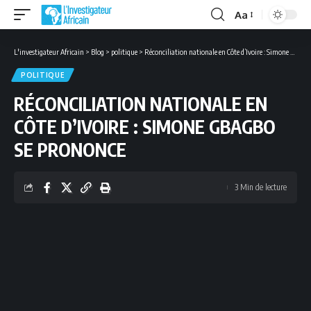
Aa
Font
Resizer
L'investigateur Africain
>
Blog
>
politique
>
Réconciliation nationale en Côte d’Ivoire : Simone Gbagbo se prononce
POLITIQUE
RÉCONCILIATION NATIONALE EN
CÔTE D’IVOIRE : SIMONE GBAGBO
SE PRONONCE
3 Min de lecture