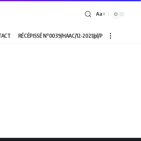
Aa
Font
Resizer
TACT
RÉCÉPISSÉ N°0039/HAAC/12-2021/pl/P