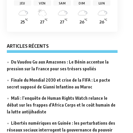
JEU
VEN
SAM
DIM
LUN
°C
°C
°C
°C
°C
25
27
27
26
26
ARTICLES RÉCENTS
Du Vaudou Gu aux Amazones : Le Bénin accentue la
pression sur la France pour ses trésors spoliés
Finale du Mondial 2030 et crise de la FIFA : Le pacte
secret supposé de Gianni Infantino au Maroc
Mali : l’enquête de Human Rights Watch relance le
débat sur les frappes d’Africa Corps et le coût humain de
la lutte antijihadiste
Libertés numériques en Guinée : les perturbations des
réseaux sociaux interrogent la gouvernance du pouvoir