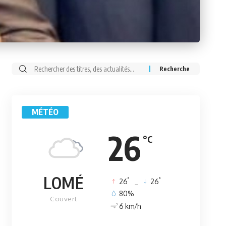
Rechercher:
MÉTÉO
26
°C
LOMÉ
°
°
26
_
26
80%
Couvert
6 km/h