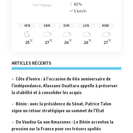
82%
Ciel Dégagé
5 km/h
VEN
SAM
DIM
LUN
MAR
°C
°C
°C
°C
°C
25
27
26
26
27
ARTICLES RÉCENTS
Côte d’Ivoire : à l’occasion du 66e anniversaire de
l’indépendance, Alassane Ouattara appelle à préserver
la stabilité et à consolider les acquis
Bénin : avec la présidence du Sénat, Patrice Talon
signe un retour stratégique au sommet de l’État
Du Vaudou Gu aux Amazones : Le Bénin accentue la
pression sur la France pour ses trésors spoliés