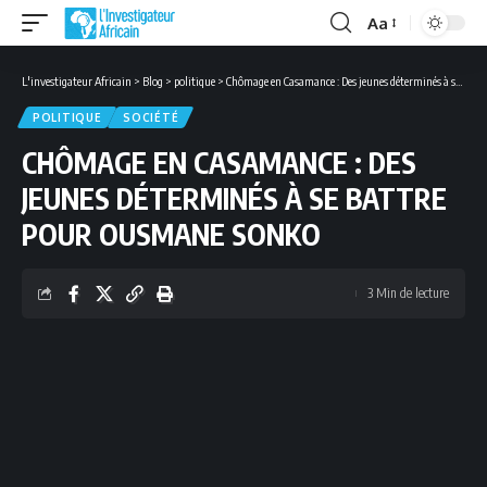
Aa
Font
Resizer
L'investigateur Africain
>
Blog
>
politique
>
Chômage en Casamance : Des jeunes déterminés à se battre pour Ousmane Sonko
POLITIQUE
SOCIÉTÉ
CHÔMAGE EN CASAMANCE : DES
JEUNES DÉTERMINÉS À SE BATTRE
POUR OUSMANE SONKO
3 Min de lecture