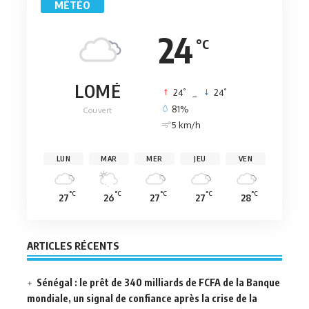
MÉTÉO
24
°C
LOMÉ
°
°
24
_
24
81%
Couvert
5 km/h
LUN
MAR
MER
JEU
VEN
°C
°C
°C
°C
°C
27
26
27
27
28
ARTICLES RÉCENTS
Sénégal : le prêt de 340 milliards de FCFA de la Banque
mondiale, un signal de confiance après la crise de la