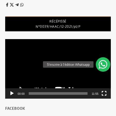
RÉCÉPISSÉ
N°0039/HAAC/12-2021/pl/P
Lecteur
vidéo
00:00
11:55
FACEBOOK