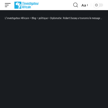
Aa
Font
Resizer
L'investigateur Africain
>
Blog
>
politique
>
Diplomatie : Robert Dussey a transmis le message de Faure Gnassingbé au président malien Bah N’Daw