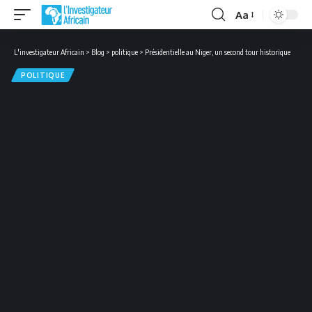
Aa
Font
Resizer
L'investigateur Africain
>
Blog
>
politique
>
Présidentielle au Niger, un second tour historique
POLITIQUE