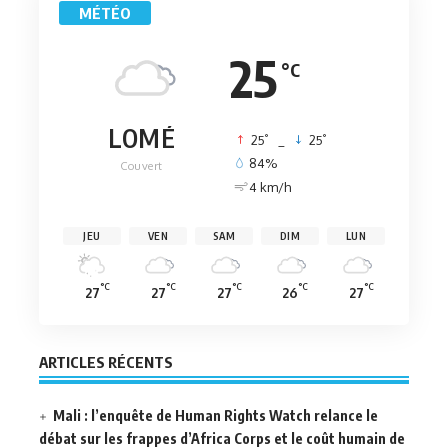
MÉTÉO
25
°C
LOMÉ
°
°
25
_
25
84%
Couvert
4 km/h
JEU
VEN
SAM
DIM
LUN
°C
°C
°C
°C
°C
27
27
27
26
27
ARTICLES RÉCENTS
Mali : l’enquête de Human Rights Watch relance le
débat sur les frappes d’Africa Corps et le coût humain de