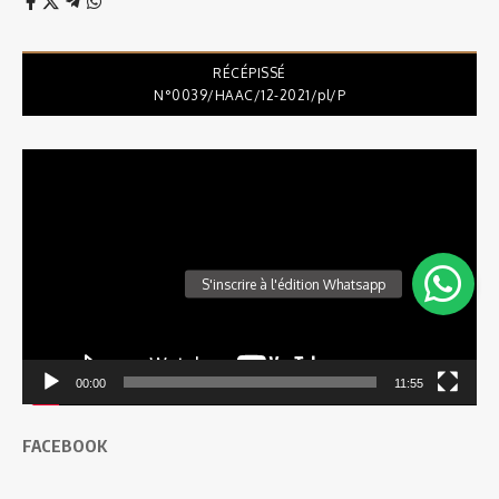
RÉCÉPISSÉ
N°0039/HAAC/12-2021/pl/P
Lecteur
vidéo
00:00
11:55
FACEBOOK